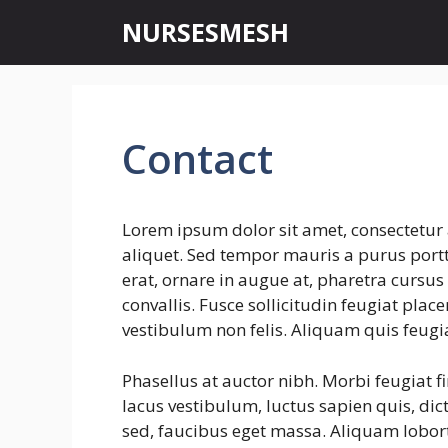
Skip
NURSESMESH
to
content
Contact
Lorem ipsum dolor sit amet, consectetur 
aliquet. Sed tempor mauris a purus portti
erat, ornare in augue at, pharetra cursu
convallis. Fusce sollicitudin feugiat plac
vestibulum non felis. Aliquam quis feugi
Phasellus at auctor nibh. Morbi feugiat f
lacus vestibulum, luctus sapien quis, dic
sed, faucibus eget massa. Aliquam lobort