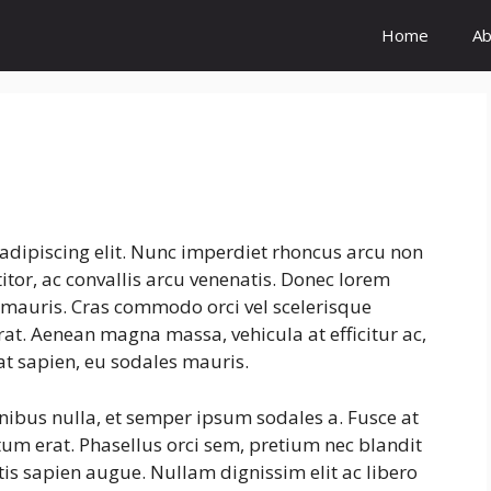
Home
Ab
adipiscing elit. Nunc imperdiet rhoncus arcu non
tor, ac convallis arcu venenatis. Donec lorem
s mauris. Cras commodo orci vel scelerisque
erat. Aenean magna massa, vehicula at efficitur ac,
at sapien, eu sodales mauris.
inibus nulla, et semper ipsum sodales a. Fusce at
tum erat. Phasellus orci sem, pretium nec blandit
is sapien augue. Nullam dignissim elit ac libero