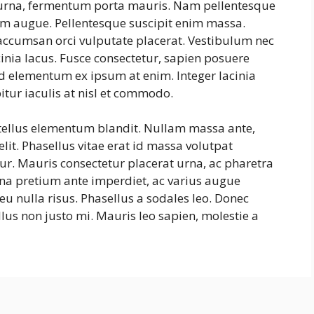
s urna, fermentum porta mauris. Nam pellentesque
ntum augue. Pellentesque suscipit enim massa.
ccumsan orci vulputate placerat. Vestibulum nec
cinia lacus. Fusce consectetur, sapien posuere
, id elementum ex ipsum at enim. Integer lacinia
itur iaculis at nisl et commodo.
 tellus elementum blandit. Nullam massa ante,
lit. Phasellus vitae erat id massa volutpat
itur. Mauris consectetur placerat urna, ac pharetra
na pretium ante imperdiet, ac varius augue
eu nulla risus. Phasellus a sodales leo. Donec
lus non justo mi. Mauris leo sapien, molestie a